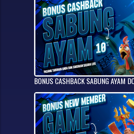
BONUS CASHBACK SABUNG AYAM D