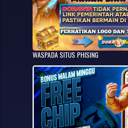
WASPADA SITUS PHISING