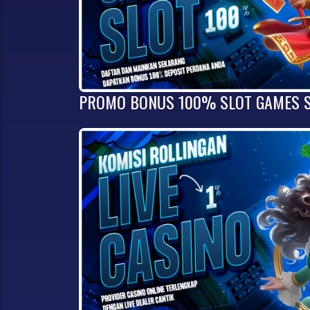
PROMO BONUS 100% SLOT GAMES S