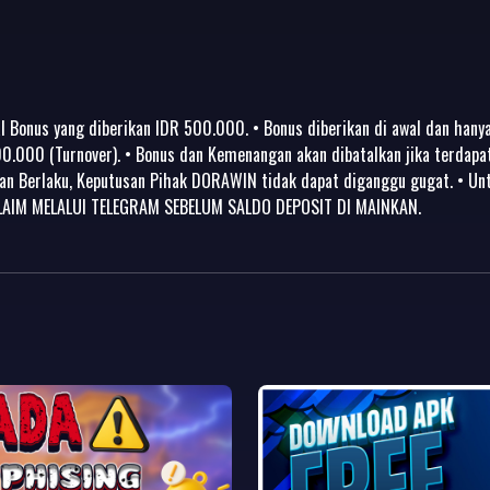
Bonus yang diberikan IDR 500.000. • Bonus diberikan di awal dan hanya 
0.000 (Turnover). • Bonus dan Kemenangan akan dibatalkan jika terdap
uan Berlaku, Keputusan Pihak DORAWIN tidak dapat diganggu gugat. • Unt
 KLAIM MELALUI TELEGRAM SEBELUM SALDO DEPOSIT DI MAINKAN.