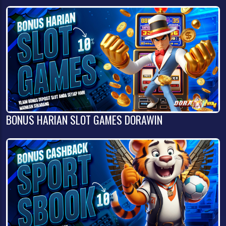
BONUS HARIAN SLOT GAMES DORAWIN