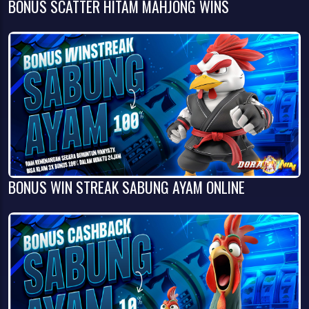
BONUS SCATTER HITAM MAHJONG WINS
BONUS WIN STREAK SABUNG AYAM ONLINE