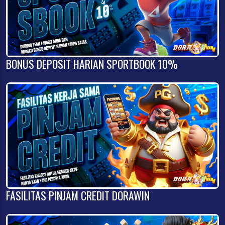
BONUS DEPOSIT HARIAN SPORTBOOK 10%
FASILITAS PINJAM CREDIT DORAWIN