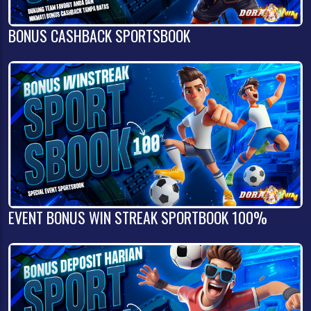
BONUS CASHBACK SPORTSBOOK
EVENT BONUS WIN STREAK SPORTBOOK 100%