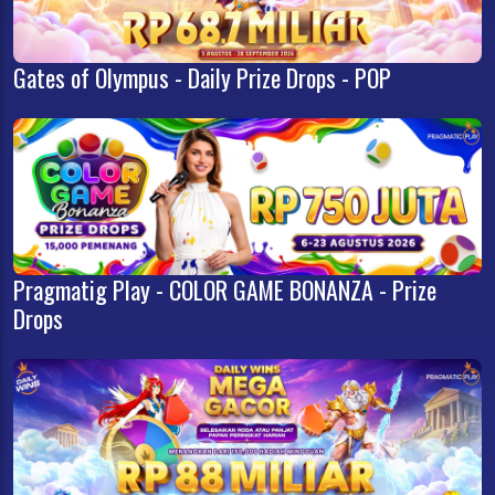
Gates of Olympus - Daily Prize Drops - POP
Pragmatig Play - COLOR GAME BONANZA - Prize
Drops