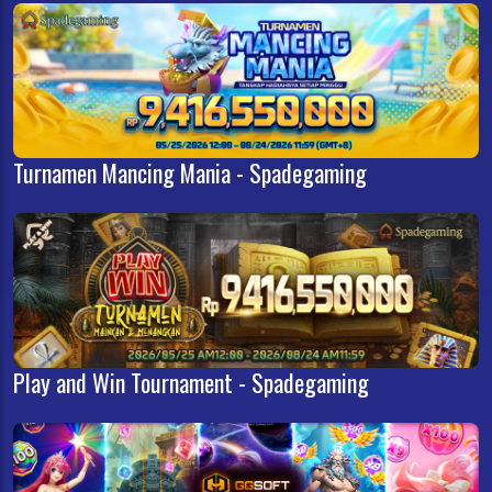
Turnamen Mancing Mania - Spadegaming
Play and Win Tournament - Spadegaming