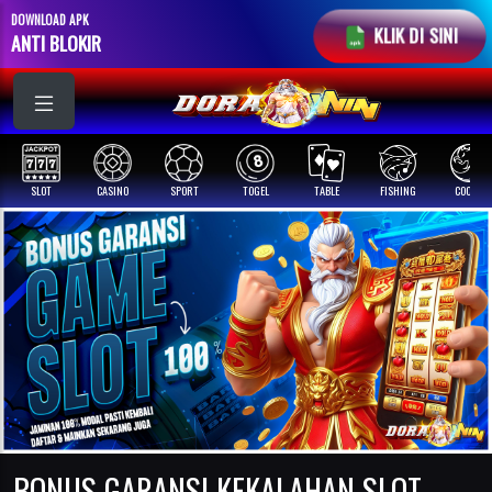
DOWNLOAD APK
KLIK DI SINI
ANTI BLOKIR
SLOT
CASINO
SPORT
TOGEL
TABLE
FISHING
COCK F.
BONUS GARANSI KEKALAHAN SLOT