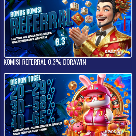
KOMISI REFERRAL 0.3% DORAWIN