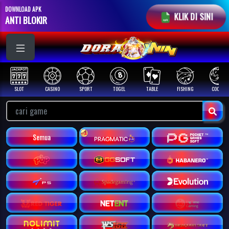
DOWNLOAD APK
KLIK DI SINI
ANTI BLOKIR
SLOT
CASINO
SPORT
TOGEL
TABLE
FISHING
COCK F.
Semua