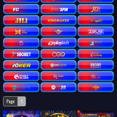
Page
1