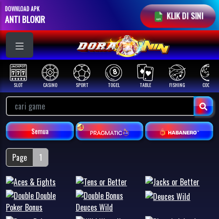
DOWNLOAD APK
KLIK DI SINI
ANTI BLOKIR
SLOT
CASINO
SPORT
TOGEL
TABLE
FISHING
COCK F.
Semua
Page
1