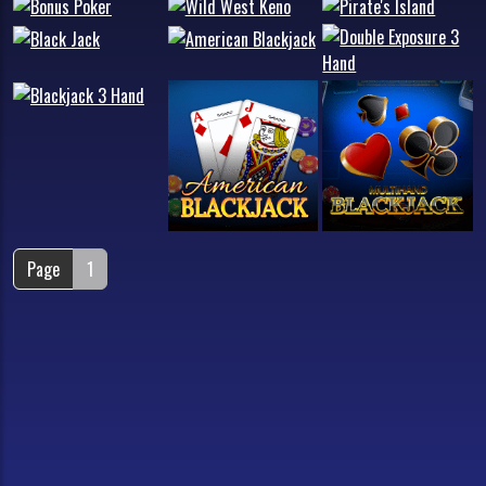
Page
1