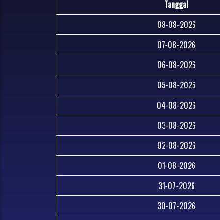
Tanggal
08-08-2026
07-08-2026
06-08-2026
05-08-2026
04-08-2026
03-08-2026
02-08-2026
01-08-2026
31-07-2026
30-07-2026