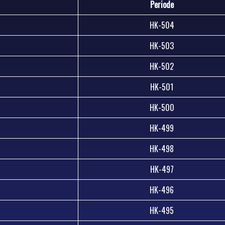
Periode
HK-504
HK-503
HK-502
HK-501
HK-500
HK-499
HK-498
HK-497
HK-496
HK-495