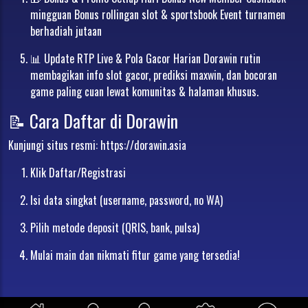
mingguan Bonus rollingan slot & sportsbook Event turnamen
berhadiah jutaan
📊 Update RTP Live & Pola Gacor Harian Dorawin rutin
membagikan info slot gacor, prediksi maxwin, dan bocoran
game paling cuan lewat komunitas & halaman khusus.
📝 Cara Daftar di Dorawin
Kunjungi situs resmi: https://dorawin.asia
Klik Daftar/Registrasi
Isi data singkat (username, password, no WA)
Pilih metode deposit (QRIS, bank, pulsa)
Mulai main dan nikmati fitur game yang tersedia!